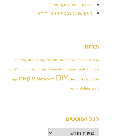
המטבח של קוקו שאנל
קוקו שאנל גרסאת אבן יהודה
תגיות
home
Design אמבטיה
Bedroom
design tips
blogday
אחסון
Kitchen
apartment
Renovation
אוסף תמונות לבית
DIY
איקאה
bathroom
rugs
design
kids
guide
craft
styling
אייטיז
לכל הפוסטים
לכל