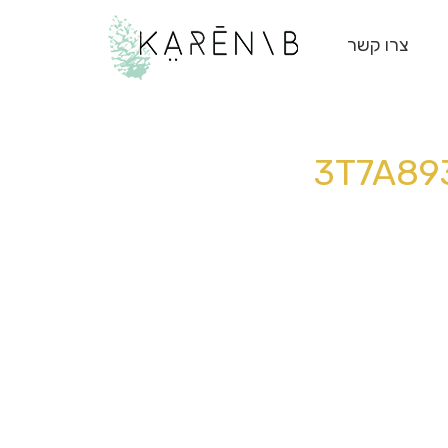
צרו קשר
3T7A893