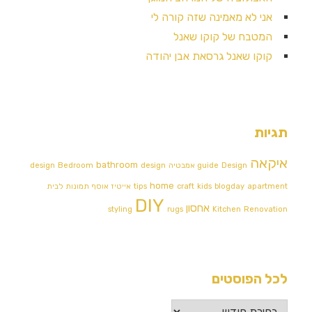
אני לא מאמינה שזה קורה לי
המטבח של קוקו שאנל
קוקו שאנל גרסאת אבן יהודה
תגיות
איקאה
bathroom
Design אמבטיה
guide
design
Bedroom
design
home
apartment
blogday
kids
craft
tips
אייטיז
אוסף תמונות לבית
DIY
אחסון
styling
rugs
Kitchen
Renovation
לכל הפוסטים
לכל