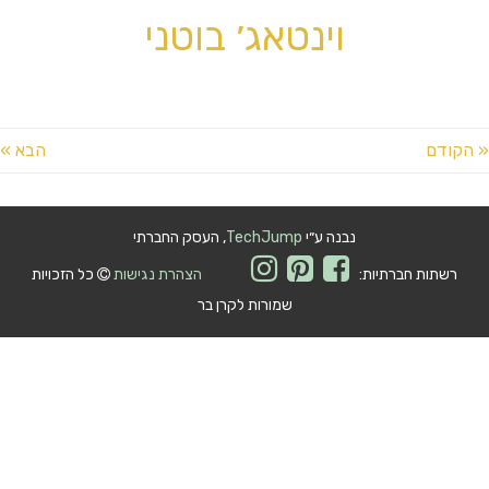
וינטאג׳ בוטני
הקודם
הבא »
נבנה ע״י
TechJump
, העסק החברתי
רשתות חברתיות:
הצהרת נגישות
כל הזכויות
שמורות לקרן בר