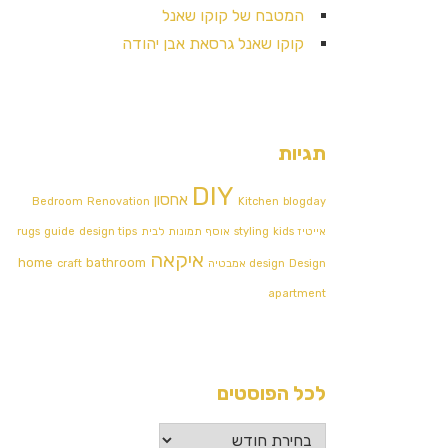
המטבח של קוקו שאנל
קוקו שאנל גרסאת אבן יהודה
תגיות
DIY
אחסון
Bedroom
Renovation
Kitchen
blogday
אייטיז
kids
styling
אוסף תמונות לבית
design tips
guide
rugs
איקאה
home
bathroom
Design אמבטיה
design
craft
apartment
לכל הפוסטים
לכל