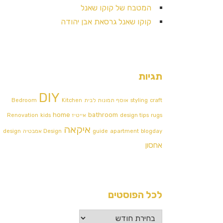
המטבח של קוקו שאנל
קוקו שאנל גרסאת אבן יהודה
תגיות
DIY
craft
styling
אוסף תמונות לבית
Kitchen
Bedroom
home
bathroom
rugs
design tips
אייטיז
kids
Renovation
איקאה
blogday
apartment
guide
Design אמבטיה
design
אחסון
לכל הפוסטים
לכל