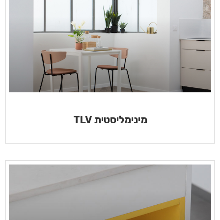
מינימליסטית TLV