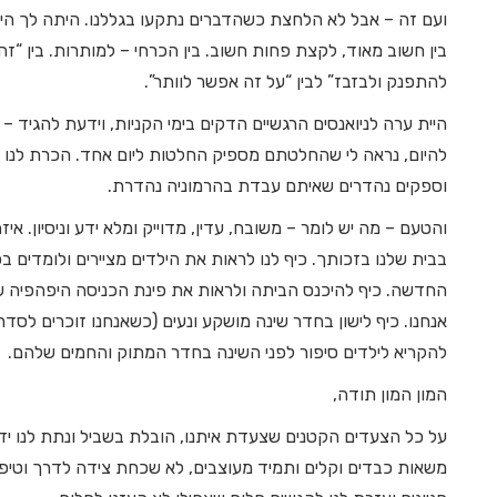
ועם זה – אבל לא הלחצת כשהדברים נתקעו בגללנו. היתה לך הי
בין חשוב מאוד, לקצת פחות חשוב. בין הכרחי – למותרות. בין “ז
להתפנק ולבזבז” לבין “על זה אפשר לוותר”.
היית ערה לניואנסים הרגשיים הדקים בימי הקניות, וידעת להגיד –
להיום, נראה לי שהחלטתם מספיק החלטות ליום אחד. הכרת לנו 
וספקים נהדרים שאיתם עבדת בהרמוניה נהדרת.
והטעם – מה יש לומר – משובח, עדין, מדוייק ומלא ידע וניסיון. איזה
בבית שלנו בזכותך. כיף לנו לראות את הילדים מציירים ולומדים 
החדשה. כיף להיכנס הביתה ולראות את פינת הכניסה היפהפיה ש
אנחנו. כיף לישון בחדר שינה מושקע ונעים (כשאנחנו זוכרים לסדר 
להקריא לילדים סיפור לפני השינה בחדר המתוק והחמים שלהם.
המון המון תודה,
על כל הצעדים הקטנים שצעדת איתנו, הובלת בשביל ונתת לנו יד
משאות כבדים וקלים ותמיד מעוצבים, לא שכחת צידה לדרך וטיפי