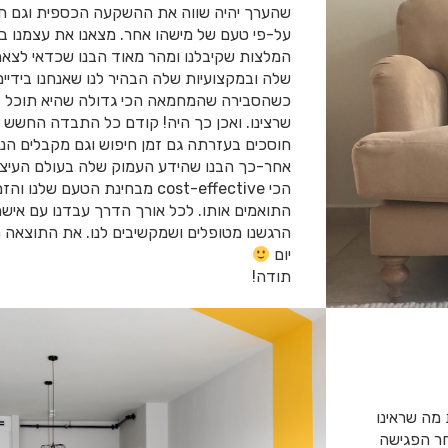
שהערך יהיה שווה את ההשקעה הכספית וגם חשש
על-פי טעם של מישהו אחר. מצאנו את עצמנו ב
המלצות שקיבלנו ומהר מאוד הבנו שכדאי לצאת
שלה ובמקצועיות שלה הבהיר לנו שאנחנו בידיים
כשהסבירה שהמחמאה הכי גדולה שהיא תוכל לק
שרצינו. ואכן כך היה! קודם כל התבדה החשש 
חוסכים בעזרתה גם זמן חיפוש וגם מקבלים הנ
אחר-כך הבנו שהידע העמוק שלה בעולם העיצו
הכי cost-effective מבחינת הטעם 
התואמים אותו. לכל אורך הדרך עבדנו עם איש
הרגשנו מטופלים ושמקשיבים לנו. את התוצאה ה
יום
תודה!
 מה שראינו
חר הפגישה