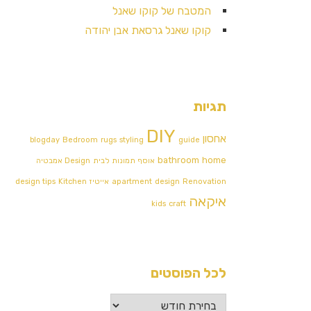
המטבח של קוקו שאנל
קוקו שאנל גרסאת אבן יהודה
תגיות
DIY
אחסון
blogday
Bedroom
rugs
styling
guide
bathroom
home
אוסף תמונות לבית
Design אמבטיה
Renovation
design
apartment
אייטיז
Kitchen
design tips
איקאה
kids
craft
לכל הפוסטים
לכל