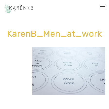
תפריט
KarenB_Men_at_work