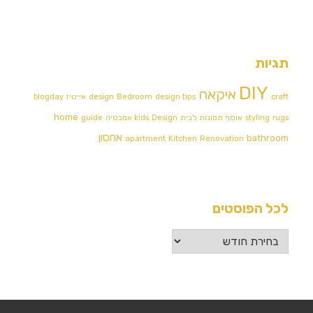
תגיות
DIY
איקאה
craft
design tips
Bedroom
design
אייטיז
blogday
home
rugs
styling
אוסף תמונות לבית
Design אמבטיה
kids
guide
אחסון
bathroom
apartment
Kitchen
Renovation
לכל הפוסטים
לכל
הפוסטים