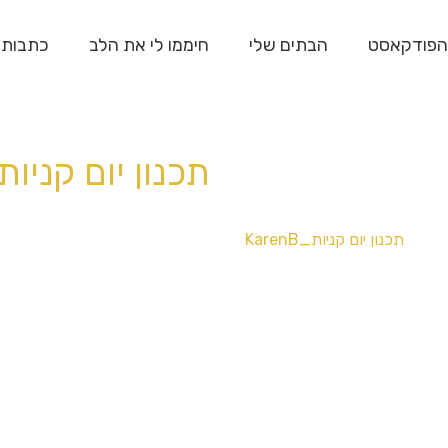
הפודקאסט
הבתים שלי
חיממו לי את הלב
כתבות
תכנון יום קניות_renB
תכנון יום קניות_KarenB