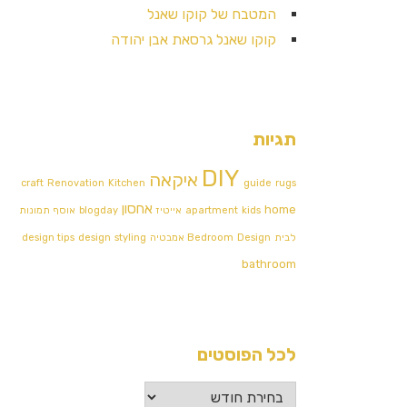
המטבח של קוקו שאנל
קוקו שאנל גרסאת אבן יהודה
תגיות
DIY
איקאה
craft
Renovation
Kitchen
guide
rugs
אחסון
home
kids
apartment
אייטיז
blogday
אוסף תמונות
לבית
Design אמבטיה
Bedroom
styling
design
design tips
bathroom
לכל הפוסטים
לכל