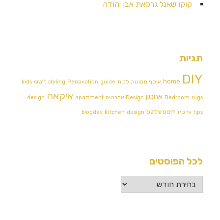
קוקו שאנל גרסאת אבן יהודה
תגיות
DIY
home
אוסף תמונות לבית
guide
Renovation
styling
craft
kids
איקאה
אחסון
rugs
Bedroom
Design אמבטיה
apartment
design
bathroom
tips
אייטיז
design
Kitchen
blogday
לכל הפוסטים
לכל
הפוסטים