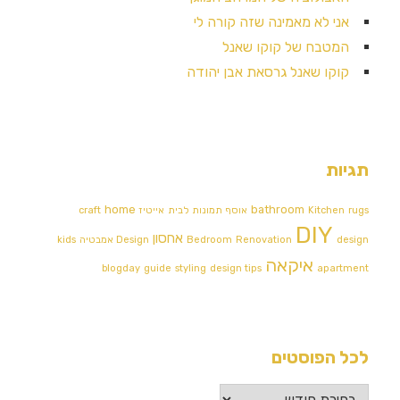
אני לא מאמינה שזה קורה לי
המטבח של קוקו שאנל
קוקו שאנל גרסאת אבן יהודה
תגיות
home
bathroom
rugs
Kitchen
אוסף תמונות לבית
אייטיז
craft
DIY
אחסון
design
Renovation
Bedroom
Design אמבטיה
kids
איקאה
blogday
guide
styling
design tips
apartment
לכל הפוסטים
לכל