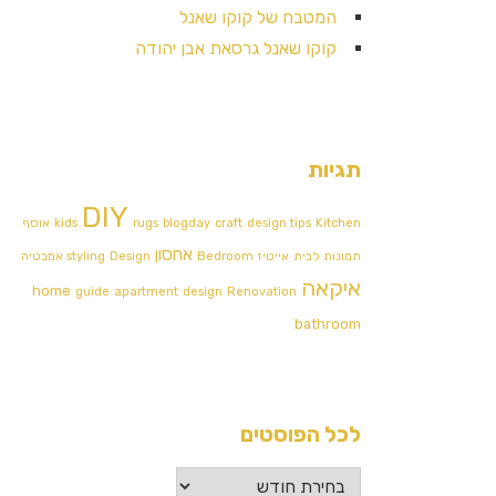
המטבח של קוקו שאנל
קוקו שאנל גרסאת אבן יהודה
תגיות
DIY
Kitchen
design tips
craft
blogday
rugs
kids
אוסף
אחסון
תמונות לבית
אייטיז
Bedroom
Design אמבטיה
styling
איקאה
home
guide
apartment
design
Renovation
bathroom
לכל הפוסטים
לכל