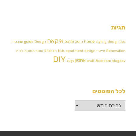
תגיות
איקאה
bathroom
home
design tips
styling
Design אמבטיה
guide
Renovation
אייטיז
design
apartment
kids
Kitchen
אוסף תמונות לבית
DIY
אחסון
rugs
craft
Bedroom
blogday
לכל הפוסטים
לכל
הפוסטים