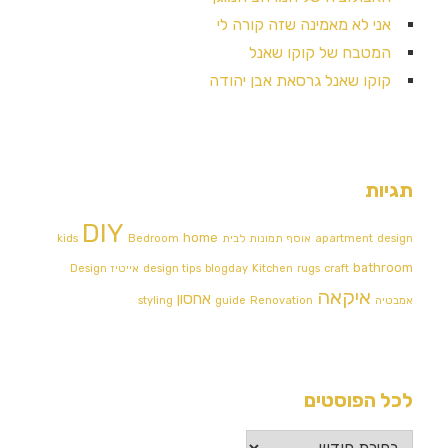
אני לא מאמינה שזה קורה לי
המטבח של קוקו שאנל
קוקו שאנל גרסאת אבן יהודה
תגיות
DIY
home
design
apartment
אוסף תמונות לבית
Bedroom
kids
bathroom
craft
rugs
Kitchen
blogday
design tips
אייטיז
Design
איקאה
אחסון
אמבטיה
Renovation
guide
styling
לכל הפוסטים
לכל