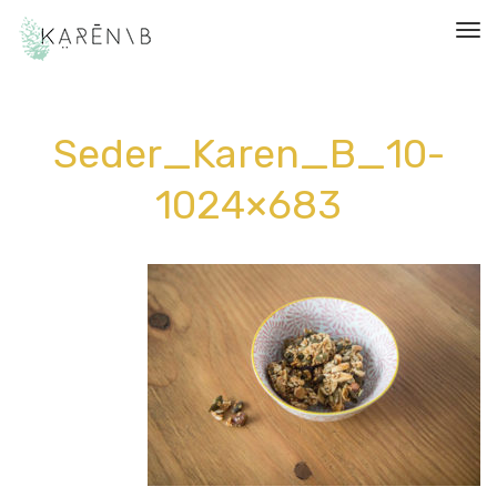
תפריט
Seder_Karen_B_10-
1024×683