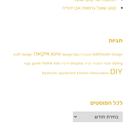
קוקו שאנל גרסאת אבן יהודה
תגיות
איקאה
אחסון
bathroom
Design אמבטיה
design tips
design
craft
home
styling
אוסף תמונות לבית
blogday
אייטיז
kids
guide
rugs
DIY
Bedroom
apartment
Kitchen
Renovation
לכל הפוסטים
לכל
הפוסטים