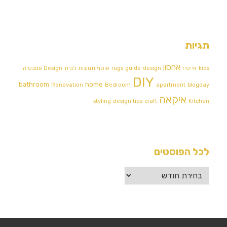
תגיות
אחסון
kids
אייטיז
design
guide
rugs
אוסף תמונות לבית
Design אמבטיה
DIY
bathroom
home
Renovation
Bedroom
apartment
blogday
איקאה
styling
design tips
craft
Kitchen
לכל הפוסטים
לכל
הפוסטים