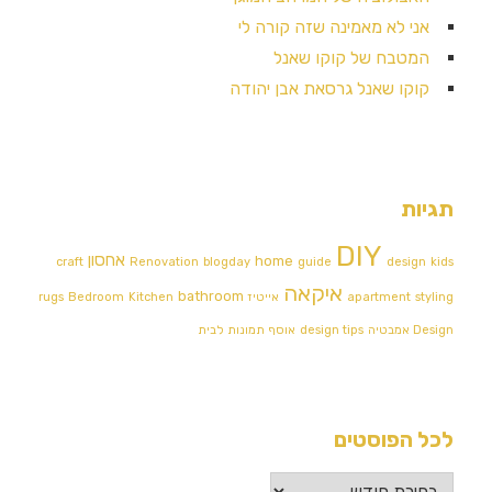
אני לא מאמינה שזה קורה לי
המטבח של קוקו שאנל
קוקו שאנל גרסאת אבן יהודה
תגיות
DIY
אחסון
home
craft
Renovation
blogday
guide
design
kids
איקאה
bathroom
styling
apartment
אייטיז
Kitchen
Bedroom
rugs
Design אמבטיה
design tips
אוסף תמונות לבית
לכל הפוסטים
לכל