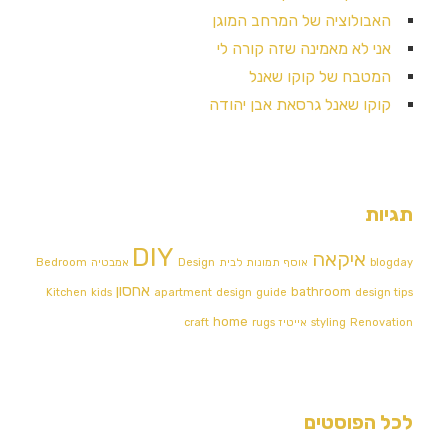
האבולוציה של המרחב המוגן
אני לא מאמינה שזה קורה לי
המטבח של קוקו שאנל
קוקו שאנל גרסאת אבן יהודה
תגיות
DIY
איקאה
blogday
אוסף תמונות לבית
Design אמבטיה
Bedroom
אחסון
bathroom
Kitchen
kids
apartment
design
guide
design tips
home
Renovation
styling
אייטיז
rugs
craft
לכל הפוסטים