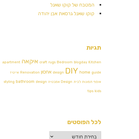
המטבח של קוקו שאנל
קוקו שאנל גרסאת אבן יהודה
תגיות
איקאה
apartment
craft
rugs
Bedroom
blogday
Kitchen
DIY
אחסון
home
guide
design
Renovation
אייטיז
bathroom
אוסף תמונות לבית
Design אמבטיה
design
styling
tips
kids
לכל הפוסטים
לכל