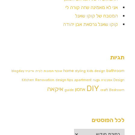
אני לא מאמינה שזה קורה לי
המטבח של קוקו שאנל
קוקו שאנל גרסאת אבן יהודה
תגיות
home
bathroom
design
kids
styling
אוסף תמונות לבית
אייטיז
blogday
Design אמבטיה
rugs
apartment
design tips
Renovation
Kitchen
DIY
איקאה
אחסון
guide
craft
Bedroom
לכל הפוסטים
לכל