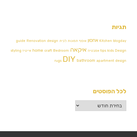
תגיות
אחסון
blogday
Kitchen
אוסף תמונות לבית
design
Renovation
guide
איקאה
home
Design אמבטיה
kids
tips
Bedroom
craft
אייטיז
styling
DIY
bathroom
rugs
apartment
design
לכל הפוסטים
לכל
הפוסטים