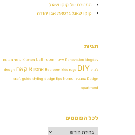
המטבח של קוקו שאנל
קוקו שאנל גרסאת אבן יהודה
תגיות
bathroom
blogday
Renovation
אייטיז
Kitchen
אוסף תמונות
DIY
איקאה
אחסון
לבית
rugs
kids
Bedroom
design
home
Design אמבטיה
design tips
styling
guide
craft
apartment
לכל הפוסטים
לכל