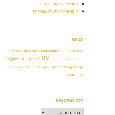
המטבח של קוקו שאנל
קוקו שאנל גרסאת אבן יהודה
תגיות
home
bathroom
Renovation
blogday
Bedroom
אייטיז
DIY
איקאה
אחסון
styling
design tips
Kitchen
kids
Design אמבטיה
rugs
apartment
guide
craft
אוסף תמונות
לבית
design
לכל הפוסטים
לכל