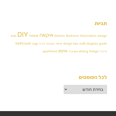
תגיות
DIY
איקאה
home
kids
Kitchen
Bedroom
Renovation
design
bathroom
guide
blogday
craft
design tips
אוסף תמונות לבית
rugs
אחסון
אייטיז
Design אמבטיה
styling
apartment
לכל הפוסטים
לכל
הפוסטים