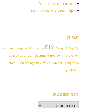
המטבח של קוקו שאנל
קוקו שאנל גרסאת אבן יהודה
תגיות
DIY
איקאה
Design אמבטיה
kids
guide
rugs
Kitchen
bathroom
blogday
apartment
Bedroom
Renovation
home
design tips
אוסף תמונות לבית
אייטיז
styling
craft
אחסון
design
לכל הפוסטים
לכל