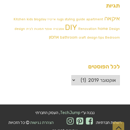
תגיות
איקאה
apartment
guide
styling
rugs
אייטיז
blogday
kids
Kitchen
DIY
home
Design אמבטיה
Renovation
אוסף תמונות לבית
design
אחסון
bathroom
craft
design tips
Bedroom
לכל הפוסטים
לכל
הפוסטים
נבנה ע״י
TechJump
, העסק החברתי
רשתות חברתיות:
הצהרת נגישות
כל הזכויות
גלילה