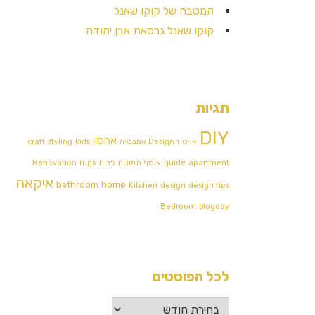
המטבח של קוקו שאנל
קוקו שאנל גרסאת אבן יהודה
תגיות
DIY
אחסון
אייטיז
Design אמבטיה
kids
styling
craft
apartment
guide
אוסף תמונות לבית
rugs
Renovation
איקאה
bathroom
home
Kitchen
design
design tips
Bedroom
blogday
לכל הפוסטים
לכל