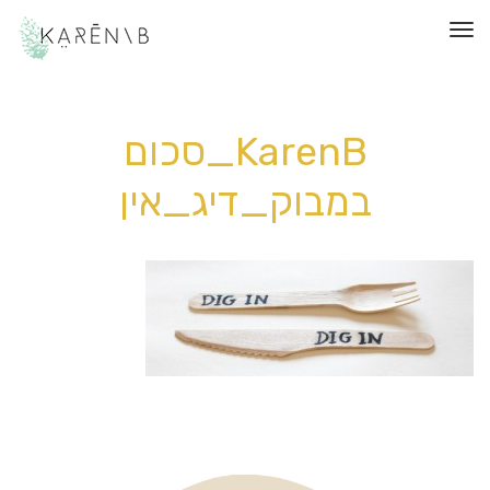
תפריט
KarenB_סכום
במבוק_דיג_אין