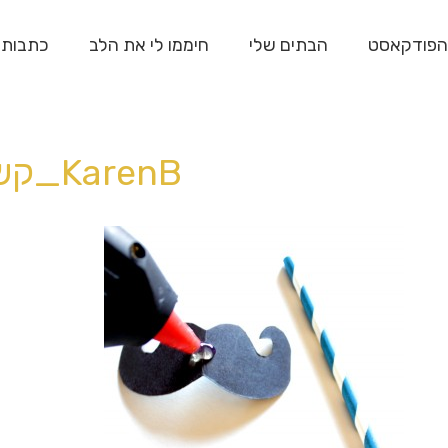
הפודקאסט
הבתים שלי
חיממו לי את הלב
כתבות
KarenB_קש משופם