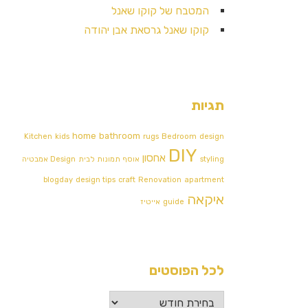
המטבח של קוקו שאנל
קוקו שאנל גרסאת אבן יהודה
תגיות
home
bathroom
Kitchen
kids
rugs
Bedroom
design
DIY
אחסון
styling
אוסף תמונות לבית
Design אמבטיה
blogday
design tips
craft
Renovation
apartment
איקאה
guide
אייטיז
לכל הפוסטים
לכל