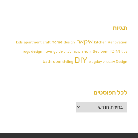
תגיות
איקאה
home
kids
apartment
craft
design
Kitchen
Renovation
אחסון
tips
Bedroom
אוסף תמונות לבית
guide
אייטיז
design
rugs
DIY
bathroom
Design אמבטיה
blogday
styling
לכל הפוסטים
לכל
הפוסטים