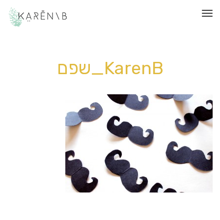
תפריט
KarenB_שפם