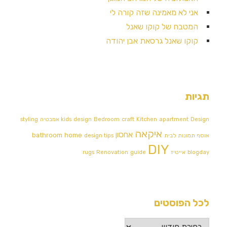
אני לא מאמינה שזה קורה לי
המטבח של קוקו שאנל
קוקו שאנל גרסאת אבן יהודה
תגיות
Design אמבטיה
apartment
Kitchen
craft
Bedroom
design
kids
styling
איקאה
אחסון
bathroom
home
אוסף תמונות לבית
design tips
DIY
blogday
אייטיז
guide
Renovation
rugs
לכל הפוסטים
לכל