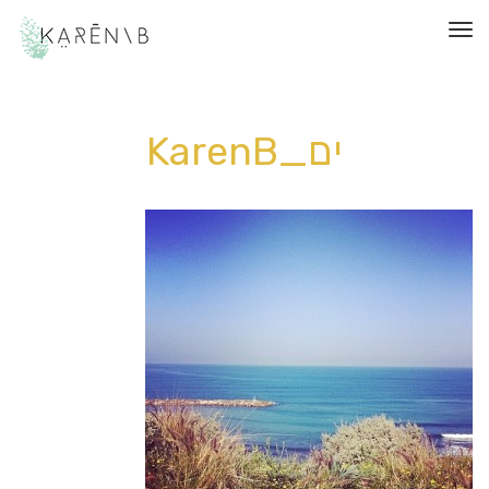
תפריט
ים_KarenB