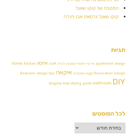
המטבח של קוקו שאנל
קוקו שאנל גרסאת אבן יהודה
תגיות
אחסון
home
design
apartment
אייטיז
אוסף תמונות לבית
craft
Kitchen
איקאה
Design אמבטיה
Renovation
rugs
design tips
Bedroom
DIY
bathroom
blogday
kids
styling
guide
לכל הפוסטים
לכל
הפוסטים