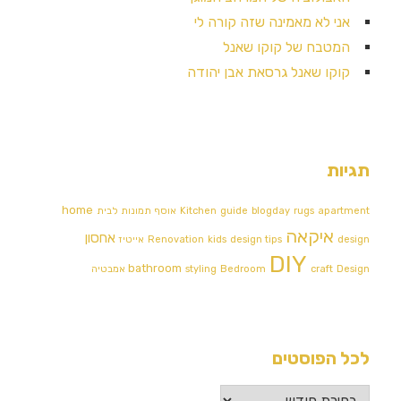
אני לא מאמינה שזה קורה לי
המטבח של קוקו שאנל
קוקו שאנל גרסאת אבן יהודה
תגיות
home
apartment
rugs
blogday
guide
Kitchen
אוסף תמונות לבית
איקאה
אחסון
design
design tips
kids
Renovation
אייטיז
DIY
bathroom
Design אמבטיה
craft
Bedroom
styling
לכל הפוסטים
לכל