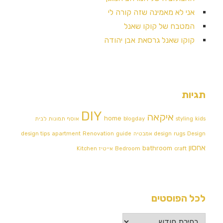
אני לא מאמינה שזה קורה לי
המטבח של קוקו שאנל
קוקו שאנל גרסאת אבן יהודה
תגיות
DIY
איקאה
home
kids
styling
blogday
אוסף תמונות לבית
Design אמבטיה
rugs
design
guide
Renovation
apartment
design tips
אחסון
bathroom
craft
Bedroom
אייטיז
Kitchen
לכל הפוסטים
לכל