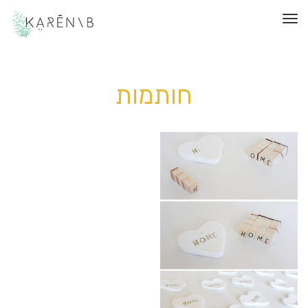
תפריט
חותמות