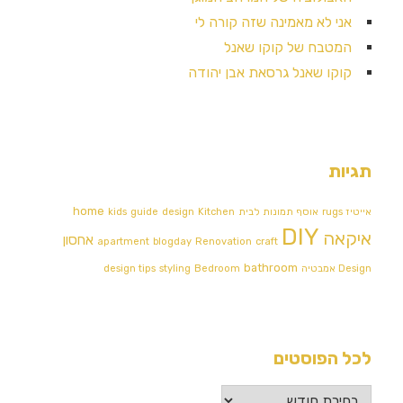
אני לא מאמינה שזה קורה לי
המטבח של קוקו שאנל
קוקו שאנל גרסאת אבן יהודה
תגיות
home
אייטיז
rugs
אוסף תמונות לבית
Kitchen
design
guide
kids
DIY
איקאה
אחסון
apartment
blogday
Renovation
craft
bathroom
Design אמבטיה
Bedroom
styling
design tips
לכל הפוסטים
לכל