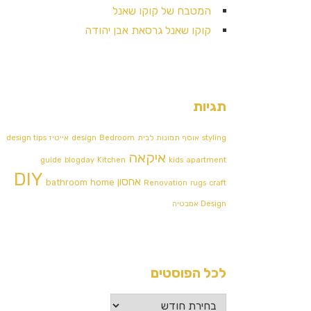
המטבח של קוקו שאנל
קוקו שאנל גרסאת אבן יהודה
תגיות
styling
אוסף תמונות לבית
Bedroom
design
אייטיז
design tips
איקאה
guide
blogday
Kitchen
kids
apartment
DIY
אחסון
bathroom
home
Renovation
rugs
craft
Design אמבטיה
לכל הפוסטים
לכל