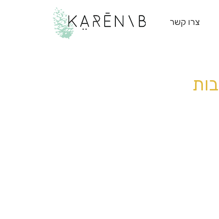
צרו קשר
בות