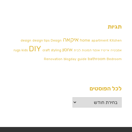
תגיות
איקאה
home
design
design tips
Design
apartment
Kitchen
DIY
אחסון
אמבטיה
אייטיז
אוסף תמונות לבית
styling
craft
kids
rugs
bathroom
Renovation
blogday
guide
Bedroom
לכל הפוסטים
לכל
הפוסטים