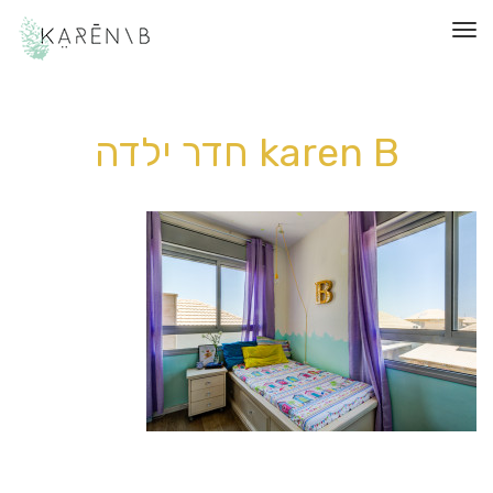
תפריט
karen B חדר ילדה