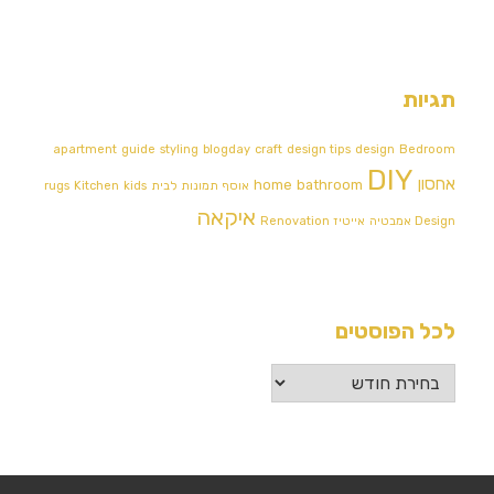
תגיות
apartment
guide
styling
blogday
craft
design tips
design
Bedroom
DIY
אחסון
home
bathroom
אוסף תמונות לבית
kids
Kitchen
rugs
איקאה
Design אמבטיה
אייטיז
Renovation
לכל הפוסטים
לכל
הפוסטים