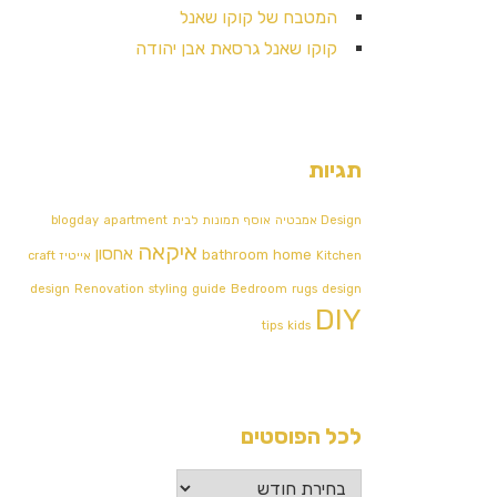
המטבח של קוקו שאנל
קוקו שאנל גרסאת אבן יהודה
תגיות
Design אמבטיה
אוסף תמונות לבית
apartment
blogday
איקאה
אחסון
bathroom
home
Kitchen
אייטיז
craft
design
Renovation
styling
guide
Bedroom
rugs
design
DIY
tips
kids
לכל הפוסטים
לכל