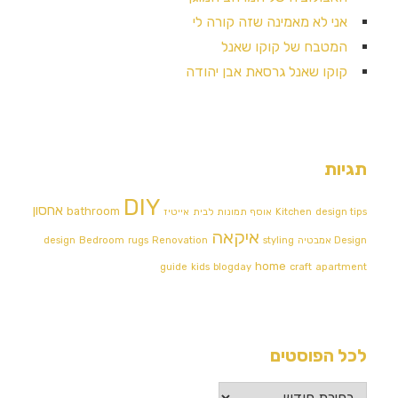
אני לא מאמינה שזה קורה לי
המטבח של קוקו שאנל
קוקו שאנל גרסאת אבן יהודה
תגיות
DIY
אחסון
bathroom
design tips
Kitchen
אוסף תמונות לבית
אייטיז
איקאה
Design אמבטיה
styling
Renovation
rugs
Bedroom
design
home
guide
kids
blogday
craft
apartment
לכל הפוסטים
לכל