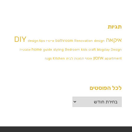
תגיות
DIY
איקאה
bathroom
design
Renovation
אייטיז
design tips
home
Design אמבטיה
blogday
craft
kids
Bedroom
styling
guide
אחסון
apartment
אוסף תמונות לבית
Kitchen
rugs
לכל הפוסטים
לכל
הפוסטים