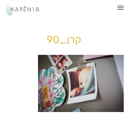
תפריט
קרן_90