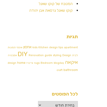
המטבח של קוקו שאנל
קוקו שאנל גרסאת אבן יהודה
תגיות
אחסון
apartment
design tips
Kitchen
kids
אוסף תמונות
DIY
לבית
Design אמבטיה
styling
guide
Renovation
איקאה
home
blogday
Bedroom
rugs
אייטיז
design
bathroom
craft
לכל הפוסטים
לכל