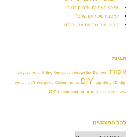
אני לא מאמינה שזה קורה לי
המטבח של קוקו שאנל
קוקו שאנל גרסאת אבן יהודה
תגיות
איקאה
Bedroom
design tips
Renovation
styling
אייטיז
blogday
DIY
home
Design אמבטיה
design
rugs
Kitchen
guide
kids
craft
אחסון
bathroom
אוסף תמונות לבית
apartment
לכל הפוסטים
לכל