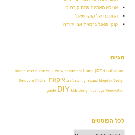
אני לא מאמינה שזה קורה לי
המטבח של קוקו שאנל
קוקו שאנל גרסאת אבן יהודה
תגיות
אחסון
home
bathroom
apartment
אייטיז
אוסף תמונות לבית
design
איקאה
Design אמבטיה
blogday
styling
craft
Kitchen
Bedroom
DIY
guide
kids
design tips
rugs
Renovation
לכל הפוסטים
לכל