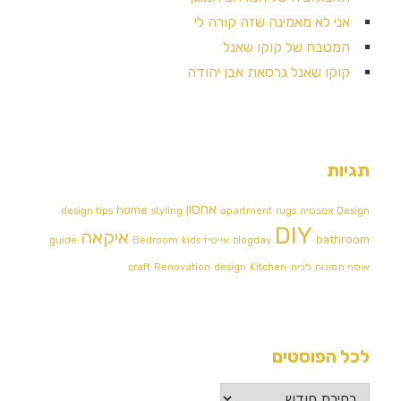
אני לא מאמינה שזה קורה לי
המטבח של קוקו שאנל
קוקו שאנל גרסאת אבן יהודה
תגיות
אחסון
home
Design אמבטיה
rugs
apartment
styling
design tips
DIY
איקאה
bathroom
blogday
אייטיז
kids
Bedroom
guide
אוסף תמונות לבית
Kitchen
design
Renovation
craft
לכל הפוסטים
לכל