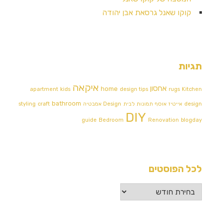
קוקו שאנל גרסאת אבן יהודה
תגיות
איקאה
אחסון
home
apartment
kids
design tips
rugs
Kitchen
bathroom
design
אייטיז
אוסף תמונות לבית
Design אמבטיה
craft
styling
DIY
guide
Bedroom
Renovation
blogday
לכל הפוסטים
לכל
הפוסטים