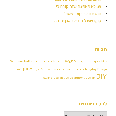
אני לא מאמינה שזה קורה לי
המטבח של קוקו שאנל
קוקו שאנל גרסאת אבן יהודה
תגיות
איקאה
bathroom
home
kids
אוסף תמונות לבית
Kitchen
Bedroom
אחסון
Design אמבטיה
blogday
guide
אייטיז
Renovation
rugs
craft
DIY
styling
design tips
apartment
design
לכל הפוסטים
לכל