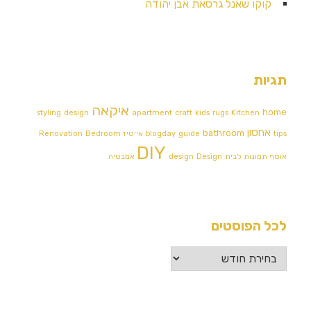
קוקו שאנל גרסאת אבן יהודה
תגיות
איקאה
home
styling
design
apartment
craft
kids
rugs
Kitchen
אחסון
bathroom
tips
guide
blogday
אייטיז
Bedroom
Renovation
DIY
אוסף תמונות לבית
Design אמבטיה
design
לכל הפוסטים
לכל
הפוסטים