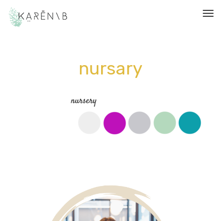
תפריט
nursary